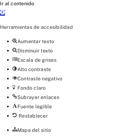
Ir al contenido
Abrir
barra
Herramientas de accesibilidad
de
herramientas
Aumentar texto
Disminuir texto
Escala de grises
Alto contraste
Contraste negativo
Fondo claro
Subrayar enlaces
Fuente legible
Restablecer
Mapa del sitio