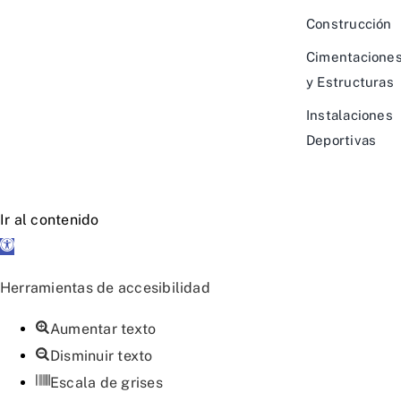
Construcción
Cimentacione
y Estructuras
Instalaciones
Deportivas
Ir al contenido
Abrir
barra
Herramientas de accesibilidad
de
herramientas
Aumentar texto
Disminuir texto
Escala de grises