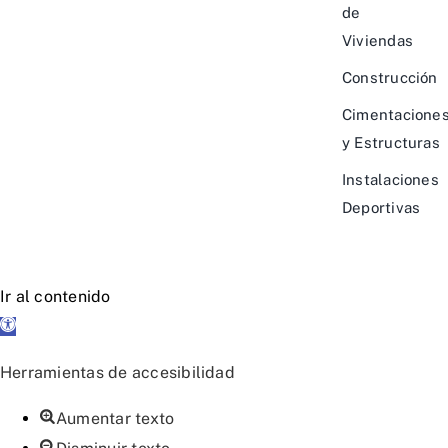
de
Viviendas
Construcción
Cimentacione
y Estructuras
Instalaciones
Deportivas
Ir al contenido
Abrir
barra
Herramientas de accesibilidad
de
herramientas
Aumentar texto