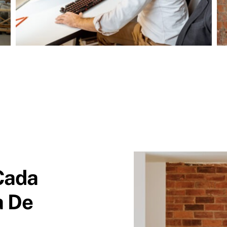
Cada
a De