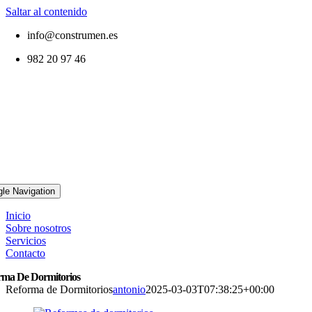
Saltar al contenido
info@construmen.es
982 20 97 46
gle Navigation
Inicio
Sobre nosotros
Servicios
Contacto
rma De Dormitorios
Reforma de Dormitorios
antonio
2025-03-03T07:38:25+00:00